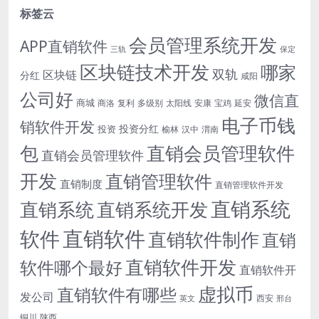
标签云
会员管理系统开发
APP直销软件
三轨
保定
区块链技术开发
哪家
双轨
区块链
分红
咸阳
公司好
微信直
商城
商洛
复利
多级别
太阳线
安康
宝鸡
延安
电子币钱
销软件开发
投资分红
投资
榆林
汉中
渭南
包
直销会员管理软件
直销会员管理软件
开发
直销管理软件
直销制度
直销管理软件开发
直销系统
直销系统开发
直销系统
直销软件
软件
直销软件制作
直销
直销软件开发
软件哪个最好
直销软件开
虚拟币
直销软件有哪些
发公司
西安
英文
邢台
铜川
陕西