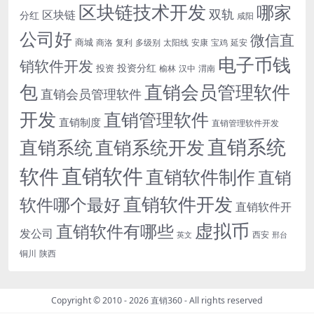
区块链技术开发
哪家
双轨
区块链
分红
咸阳
公司好
微信直
商城
商洛
复利
多级别
太阳线
安康
宝鸡
延安
电子币钱
销软件开发
投资分红
投资
榆林
汉中
渭南
包
直销会员管理软件
直销会员管理软件
开发
直销管理软件
直销制度
直销管理软件开发
直销系统
直销系统开发
直销系统
直销软件
软件
直销软件制作
直销
直销软件开发
软件哪个最好
直销软件开
虚拟币
直销软件有哪些
发公司
西安
英文
邢台
铜川
陕西
Copyright © 2010 - 2026
直销360
- All rights reserved