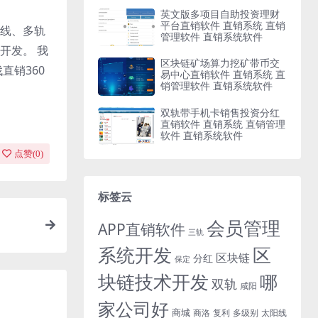
英文版多项目自助投资理财
平台直销软件 直销系统 直销
线、多轨
管理软件 直销系统软件
开发。 我
区块链矿场算力挖矿带币交
直销360
易中心直销软件 直销系统 直
销管理软件 直销系统软件
双轨带手机卡销售投资分红
直销软件 直销系统 直销管理
软件 直销系统软件
点赞(
0
)
标签云
会员管理
APP直销软件
三轨
系统开发
区
区块链
分红
保定
块链技术开发
哪
双轨
咸阳
家公司好
商城
商洛
复利
多级别
太阳线