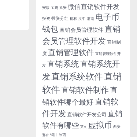
微信直销软件开发
安康
宝鸡
延安
电子币
投资分红
投资
榆林
汉中
渭南
钱包
直销
直销会员管理软件
会员管理软件开发
直销制
直销管理软件
度
直销管理软件开
直销系统开
直销系统
发
直销
直销系统软件
发
软件
直销软件制作
直
直销软
销软件哪个最好
件开发
直销
直销软件开发公司
虚拟币
软件有哪些
西安
英文
铜川
陕西
邢台