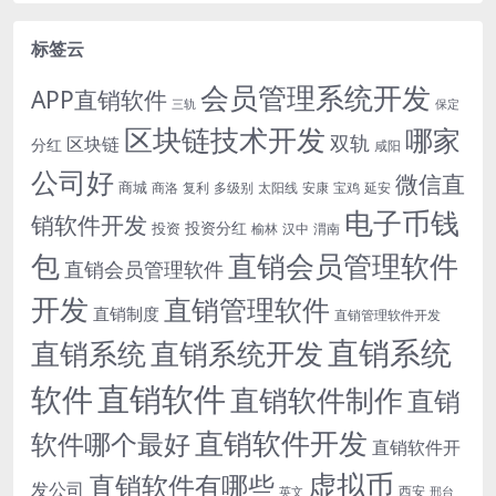
标签云
会员管理系统开发
APP直销软件
三轨
保定
区块链技术开发
哪家
双轨
区块链
分红
咸阳
公司好
微信直
商城
商洛
复利
多级别
太阳线
安康
宝鸡
延安
电子币钱
销软件开发
投资分红
投资
榆林
汉中
渭南
包
直销会员管理软件
直销会员管理软件
开发
直销管理软件
直销制度
直销管理软件开发
直销系统
直销系统开发
直销系统
直销软件
软件
直销软件制作
直销
直销软件开发
软件哪个最好
直销软件开
虚拟币
直销软件有哪些
发公司
西安
英文
邢台