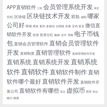
会员管理系统开发
APP直销软件
三轨
保定
区块链技术开发
哪家
双轨
区块链
分红
咸阳
公司好
微信直
商城
商洛
复利
多级别
太阳线
安康
宝鸡
延安
电子币钱
销软件开发
投资分红
投资
榆林
汉中
渭南
包
直销会员管理软件
直销会员管理软件
开发
直销管理软件
直销制度
直销管理软件开发
直销系统
直销系统开发
直销系统
直销软件
软件
直销软件制作
直销
直销软件开发
软件哪个最好
直销软件开
虚拟币
直销软件有哪些
发公司
西安
英文
邢台
铜川
陕西