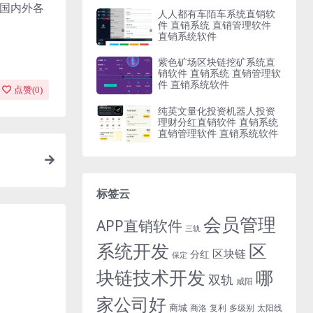
与国内外各
人人都有车陌车系统直销软
件 直销系统 直销管理软件
直销系统软件
紫色矿场区块链挖矿系统直
销软件 直销系统 直销管理软
件 直销系统软件
点赞(
0
)
纯英文量化投资机器人投资
理财分红直销软件 直销系统
直销管理软件 直销系统软件
标签云
会员管理
APP直销软件
三轨
系统开发
区
区块链
分红
保定
块链技术开发
哪
双轨
咸阳
家公司好
商城
商洛
复利
多级别
太阳线