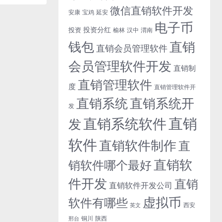
微信直销软件开发
安康
宝鸡
延安
电子币
投资分红
投资
榆林
汉中
渭南
钱包
直销
直销会员管理软件
会员管理软件开发
直销制
直销管理软件
度
直销管理软件开
直销系统开
直销系统
发
直销
直销系统软件
发
软件
直销软件制作
直
直销软
销软件哪个最好
件开发
直销
直销软件开发公司
虚拟币
软件有哪些
西安
英文
铜川
陕西
邢台