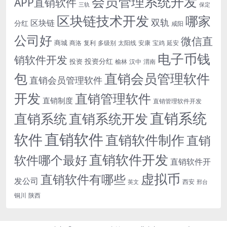
会员管理系统开发
APP直销软件
三轨
保定
区块链技术开发
哪家
双轨
区块链
分红
咸阳
公司好
微信直
商城
商洛
复利
多级别
太阳线
安康
宝鸡
延安
电子币钱
销软件开发
投资分红
投资
榆林
汉中
渭南
包
直销会员管理软件
直销会员管理软件
开发
直销管理软件
直销制度
直销管理软件开发
直销系统
直销系统开发
直销系统
直销软件
软件
直销软件制作
直销
直销软件开发
软件哪个最好
直销软件开
虚拟币
直销软件有哪些
发公司
西安
英文
邢台
铜川
陕西