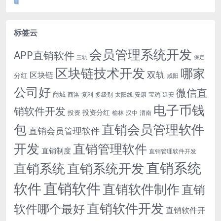
标签云
会员管理系统开发
APP直销软件
三轨
保定
区块链技术开发
哪家
双轨
区块链
分红
咸阳
公司好
微信直
商城
商洛
复利
多级别
太阳线
安康
宝鸡
延安
电子币钱
销软件开发
投资分红
投资
榆林
汉中
渭南
包
直销会员管理软件
直销会员管理软件
开发
直销管理软件
直销制度
直销管理软件开发
直销系统
直销系统开发
直销系统
直销软件
软件
直销软件制作
直销
直销软件开发
软件哪个最好
直销软件开