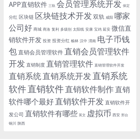
会员管理系统开发
APP直销软件
三轨
保定
区块链技术开发
哪家
双轨
区块链
分红
咸阳
公司好
微信直
商城
商洛
复利
多级别
太阳线
安康
宝鸡
延安
电子币钱
销软件开发
投资分红
投资
榆林
汉中
渭南
包
直销会员管理软件
直销会员管理软件
开发
直销管理软件
直销制度
直销管理软件开发
直销系统
直销系统开发
直销系统
直销软件
软件
直销软件制作
直销
直销软件开发
软件哪个最好
直销软件开
虚拟币
直销软件有哪些
发公司
西安
英文
邢台
铜川
陕西