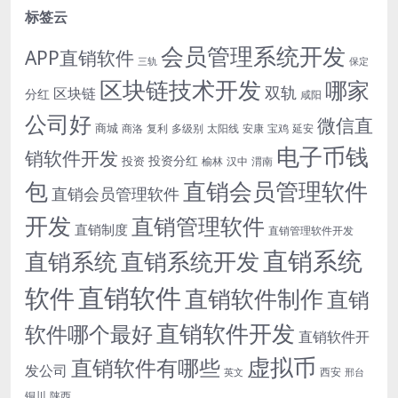
标签云
会员管理系统开发
APP直销软件
三轨
保定
区块链技术开发
哪家
双轨
区块链
分红
咸阳
公司好
微信直
商城
商洛
复利
多级别
太阳线
安康
宝鸡
延安
电子币钱
销软件开发
投资分红
投资
榆林
汉中
渭南
包
直销会员管理软件
直销会员管理软件
开发
直销管理软件
直销制度
直销管理软件开发
直销系统
直销系统开发
直销系统
直销软件
软件
直销软件制作
直销
直销软件开发
软件哪个最好
直销软件开
虚拟币
直销软件有哪些
发公司
西安
英文
邢台
铜川
陕西