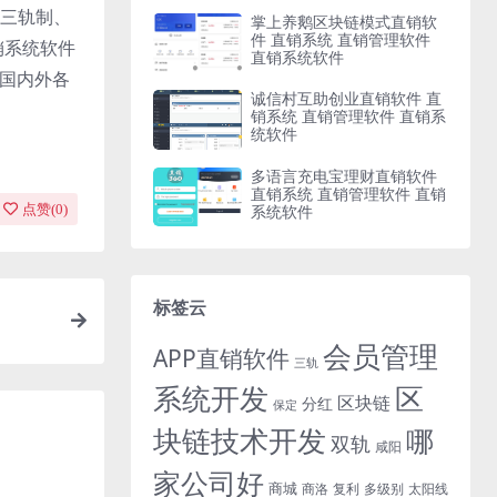
三轨制、
掌上养鹅区块链模式直销软
件 直销系统 直销管理软件
销系统软件
直销系统软件
与国内外各
诚信村互助创业直销软件 直
销系统 直销管理软件 直销系
统软件
多语言充电宝理财直销软件
直销系统 直销管理软件 直销
系统软件
点赞(
0
)
标签云
会员管理
APP直销软件
三轨
系统开发
区
区块链
分红
保定
块链技术开发
哪
双轨
咸阳
家公司好
商城
商洛
复利
多级别
太阳线