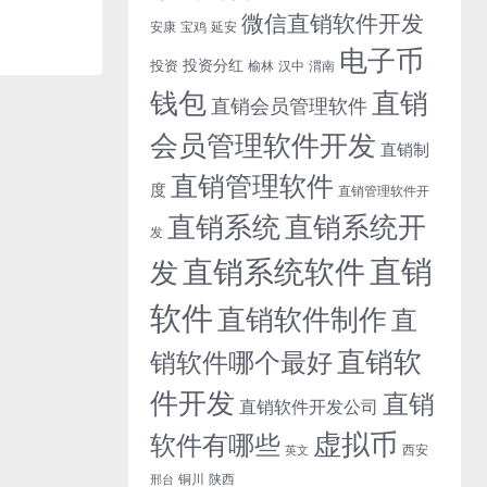
微信直销软件开发
安康
宝鸡
延安
电子币
投资分红
投资
榆林
汉中
渭南
钱包
直销
直销会员管理软件
会员管理软件开发
直销制
直销管理软件
度
直销管理软件开
直销系统开
直销系统
发
直销
直销系统软件
发
软件
直销软件制作
直
直销软
销软件哪个最好
件开发
直销
直销软件开发公司
虚拟币
软件有哪些
西安
英文
铜川
陕西
邢台