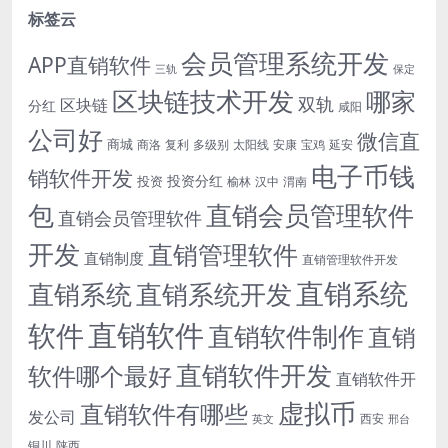
标签云
会员管理系统开发
APP直销软件
三轨
保定
区块链技术开发
哪家
双轨
区块链
分红
咸阳
公司好
微信直
商城
商洛
复利
多级别
太阳线
安康
宝鸡
延安
电子币钱
销软件开发
投资分红
投资
榆林
汉中
渭南
包
直销会员管理软件
直销会员管理软件
开发
直销管理软件
直销制度
直销管理软件开发
直销系统
直销系统开发
直销系统
直销软件
软件
直销软件制作
直销
直销软件开发
软件哪个最好
直销软件开
虚拟币
直销软件有哪些
发公司
西安
英文
邢台
铜川
陕西