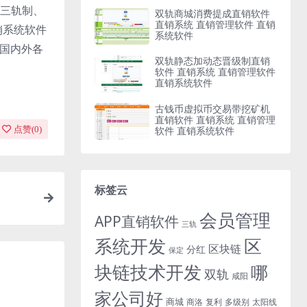
三轨制、
双轨商城消费提成直销软件
直销系统 直销管理软件 直销
销系统软件
系统软件
与国内外各
双轨静态加动态晋级制直销
软件 直销系统 直销管理软件
直销系统软件
古钱币虚拟币交易带挖矿机
直销软件 直销系统 直销管理
软件 直销系统软件
点赞(
0
)
标签云
会员管理
APP直销软件
三轨
系统开发
区
区块链
分红
保定
块链技术开发
哪
双轨
咸阳
家公司好
商城
商洛
复利
多级别
太阳线