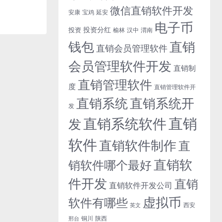
微信直销软件开发
安康
宝鸡
延安
电子币
投资分红
投资
榆林
汉中
渭南
钱包
直销
直销会员管理软件
会员管理软件开发
直销制
直销管理软件
度
直销管理软件开
直销系统开
直销系统
发
直销
直销系统软件
发
软件
直销软件制作
直
直销软
销软件哪个最好
件开发
直销
直销软件开发公司
虚拟币
软件有哪些
西安
英文
铜川
陕西
邢台