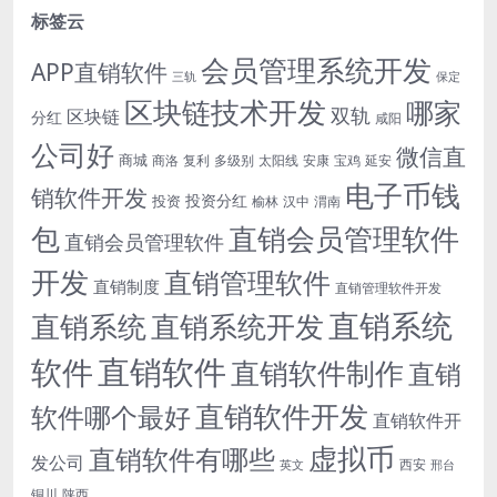
标签云
会员管理系统开发
APP直销软件
三轨
保定
区块链技术开发
哪家
双轨
区块链
分红
咸阳
公司好
微信直
商城
商洛
复利
多级别
太阳线
安康
宝鸡
延安
电子币钱
销软件开发
投资分红
投资
榆林
汉中
渭南
包
直销会员管理软件
直销会员管理软件
开发
直销管理软件
直销制度
直销管理软件开发
直销系统
直销系统开发
直销系统
直销软件
软件
直销软件制作
直销
直销软件开发
软件哪个最好
直销软件开
虚拟币
直销软件有哪些
发公司
西安
英文
邢台
铜川
陕西