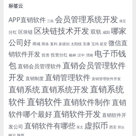
标签云
会员管理系统开发
APP直销软件
三轨
保定
区块链技术开发
哪家
双轨
区块链
分红
咸阳
公司好
微信直
商城
商洛
复利
多级别
太阳线
安康
宝鸡
延安
电子币钱
销软件开发
投资分红
投资
榆林
汉中
渭南
包
直销会员管理软件
直销会员管理软件
开发
直销管理软件
直销制度
直销管理软件开发
直销系统
直销系统开发
直销系统
直销软件
软件
直销软件制作
直销
直销软件开发
软件哪个最好
直销软件开
虚拟币
直销软件有哪些
发公司
西安
英文
邢台
铜川
陕西