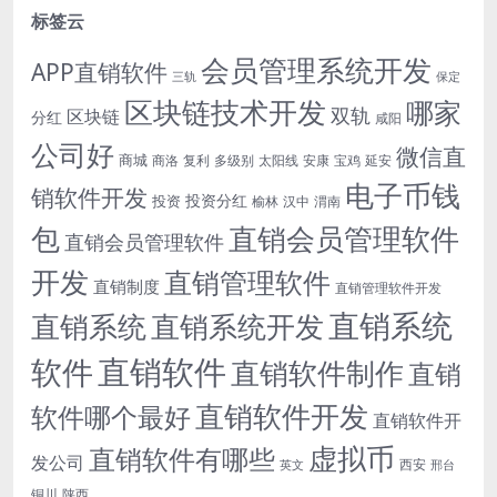
标签云
会员管理系统开发
APP直销软件
三轨
保定
区块链技术开发
哪家
双轨
区块链
分红
咸阳
公司好
微信直
商城
商洛
复利
多级别
太阳线
安康
宝鸡
延安
电子币钱
销软件开发
投资分红
投资
榆林
汉中
渭南
包
直销会员管理软件
直销会员管理软件
开发
直销管理软件
直销制度
直销管理软件开发
直销系统
直销系统开发
直销系统
直销软件
软件
直销软件制作
直销
直销软件开发
软件哪个最好
直销软件开
虚拟币
直销软件有哪些
发公司
西安
英文
邢台
铜川
陕西