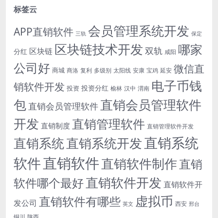
标签云
会员管理系统开发
APP直销软件
三轨
保定
区块链技术开发
哪家
双轨
区块链
分红
咸阳
公司好
微信直
商城
商洛
复利
多级别
太阳线
安康
宝鸡
延安
电子币钱
销软件开发
投资分红
投资
榆林
汉中
渭南
包
直销会员管理软件
直销会员管理软件
开发
直销管理软件
直销制度
直销管理软件开发
直销系统
直销系统开发
直销系统
直销软件
软件
直销软件制作
直销
直销软件开发
软件哪个最好
直销软件开
虚拟币
直销软件有哪些
发公司
西安
英文
邢台
铜川
陕西