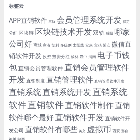
标签云
会员管理系统开发
APP直销软件
三轨
保定
区块链技术开发
哪家
双轨
区块链
分红
咸阳
公司好
微信直
商城
商洛
复利
多级别
太阳线
安康
宝鸡
延安
电子币钱
销软件开发
投资分红
投资
榆林
汉中
渭南
包
直销会员管理软件
直销会员管理软件
开发
直销管理软件
直销制度
直销管理软件开发
直销系统
直销系统开发
直销系统
直销软件
软件
直销软件制作
直销
直销软件开发
软件哪个最好
直销软件开
虚拟币
直销软件有哪些
发公司
西安
英文
邢台
铜川
陕西