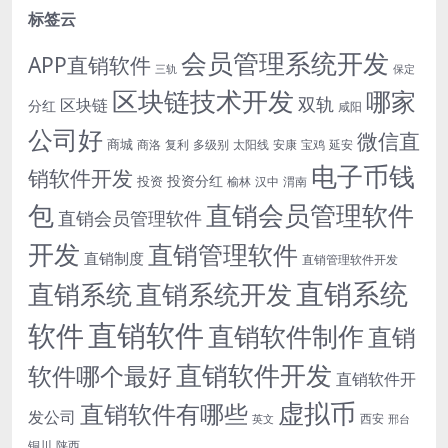
标签云
会员管理系统开发
APP直销软件
三轨
保定
区块链技术开发
哪家
双轨
区块链
分红
咸阳
公司好
微信直
商城
商洛
复利
多级别
太阳线
安康
宝鸡
延安
电子币钱
销软件开发
投资分红
投资
榆林
汉中
渭南
包
直销会员管理软件
直销会员管理软件
开发
直销管理软件
直销制度
直销管理软件开发
直销系统
直销系统开发
直销系统
直销软件
软件
直销软件制作
直销
直销软件开发
软件哪个最好
直销软件开
虚拟币
直销软件有哪些
发公司
西安
英文
邢台
铜川
陕西