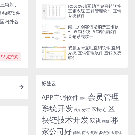
三轨制、
Roosevelt互助基金直销软件
直销系统 直销管理软件 直销
销系统软件
系统软件
与国内外各
闯九关创客倍增消费直销软
件 直销系统 直销管理软件
直销系统软件
双赢国际互助直销软件 直销
系统 直销管理软件 直销系统
软件
点赞(
0
)
标签云
会员管理
APP直销软件
三轨
系统开发
区
区块链
分红
保定
块链技术开发
哪
双轨
咸阳
家公司好
商城
商洛
复利
多级别
太阳线