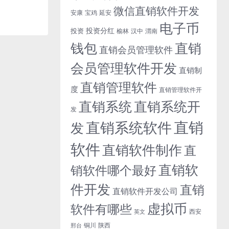
微信直销软件开发
安康
宝鸡
延安
电子币
投资分红
投资
榆林
汉中
渭南
钱包
直销
直销会员管理软件
会员管理软件开发
直销制
直销管理软件
度
直销管理软件开
直销系统开
直销系统
发
直销
直销系统软件
发
软件
直销软件制作
直
直销软
销软件哪个最好
件开发
直销
直销软件开发公司
虚拟币
软件有哪些
西安
英文
铜川
陕西
邢台