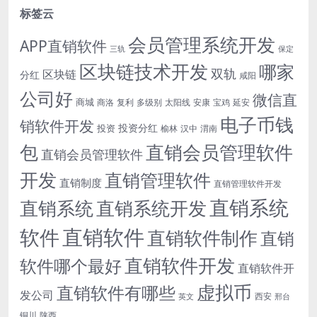
标签云
会员管理系统开发
APP直销软件
三轨
保定
区块链技术开发
哪家
双轨
区块链
分红
咸阳
公司好
微信直
商城
商洛
复利
多级别
太阳线
安康
宝鸡
延安
电子币钱
销软件开发
投资分红
投资
榆林
汉中
渭南
包
直销会员管理软件
直销会员管理软件
开发
直销管理软件
直销制度
直销管理软件开发
直销系统
直销系统开发
直销系统
直销软件
软件
直销软件制作
直销
直销软件开发
软件哪个最好
直销软件开
虚拟币
直销软件有哪些
发公司
西安
英文
邢台
铜川
陕西