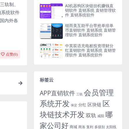
三轨制、
AI机器狗区块链挂机赚钱直
销软件 直销系统 直销管理软
销系统软件
件 直销系统软件
与国内外各
细而美互助平台带抢单排单
币直销软件 直销系统 直销管
理软件 直销系统软件
中英双语充电桩投资理财分
红直销软件 直销系统 直销管
理软件 直销系统软件
点赞(
0
)
标签云
会员管理
APP直销软件
三轨
系统开发
区
区块链
分红
保定
块链技术开发
哪
双轨
咸阳
家公司好
商城
商洛
复利
多级别
太阳线