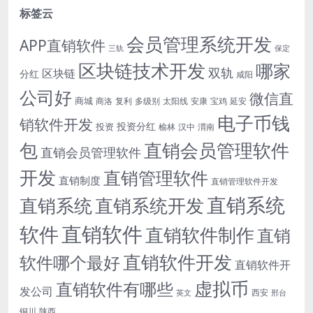
标签云
会员管理系统开发
APP直销软件
三轨
保定
区块链技术开发
哪家
双轨
区块链
分红
咸阳
公司好
微信直
商城
商洛
复利
多级别
太阳线
安康
宝鸡
延安
电子币钱
销软件开发
投资分红
投资
榆林
汉中
渭南
包
直销会员管理软件
直销会员管理软件
开发
直销管理软件
直销制度
直销管理软件开发
直销系统
直销系统开发
直销系统
直销软件
软件
直销软件制作
直销
直销软件开发
软件哪个最好
直销软件开
虚拟币
直销软件有哪些
发公司
西安
英文
邢台
铜川
陕西