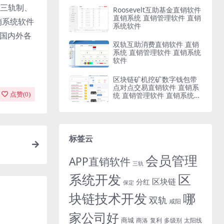
三轨制、
Roosevelt互助基金直销软件
直销系统 直销管理软件 直销
销系统软件
系统软件
与国内外各
双轨互助消费直销软件 直销
系统 直销管理软件 直销系统
软件
区块链矿机挖矿数字钱包带
点对点交易直销软件 直销系
统 直销管理软件 直销系统软
点赞(
0
)
件
标签云
会员管理
APP直销软件
三轨
系统开发
区
区块链
分红
保定
块链技术开发
哪
双轨
咸阳
家公司好
商城
商洛
复利
多级别
太阳线