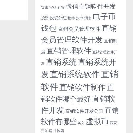
微信直销软件开发
安康
宝鸡
延安
电子币
投资分红
投资
榆林
汉中
渭南
钱包
直销
直销会员管理软件
会员管理软件开发
直销制
直销管理软件
度
直销管理软件开
直销系统开
直销系统
发
直销
直销系统软件
发
软件
直销软件制作
直
直销软
销软件哪个最好
件开发
直销
直销软件开发公司
虚拟币
软件有哪些
西安
英文
铜川
陕西
邢台