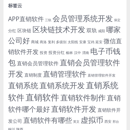
标签云
会员管理系统开发
APP直销软件
三轨
保定
区块链技术开发
哪家
双轨
区块链
分红
咸阳
公司好
微信直
商城
商洛
复利
多级别
太阳线
安康
宝鸡
延安
电子币钱
销软件开发
投资分红
投资
榆林
汉中
渭南
包
直销会员管理软件
直销会员管理软件
开发
直销管理软件
直销制度
直销管理软件开发
直销系统
直销系统开发
直销系统
直销软件
软件
直销软件制作
直销
直销软件开发
软件哪个最好
直销软件开
虚拟币
直销软件有哪些
发公司
西安
英文
邢台
铜川
陕西