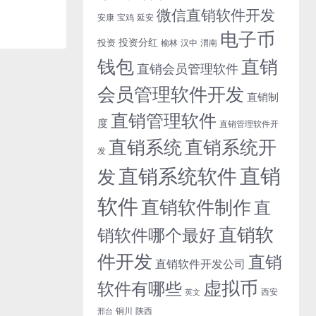
微信直销软件开发
安康
宝鸡
延安
电子币
投资分红
投资
榆林
汉中
渭南
钱包
直销
直销会员管理软件
会员管理软件开发
直销制
直销管理软件
度
直销管理软件开
直销系统开
直销系统
发
直销
直销系统软件
发
软件
直销软件制作
直
直销软
销软件哪个最好
件开发
直销
直销软件开发公司
虚拟币
软件有哪些
西安
英文
铜川
陕西
邢台