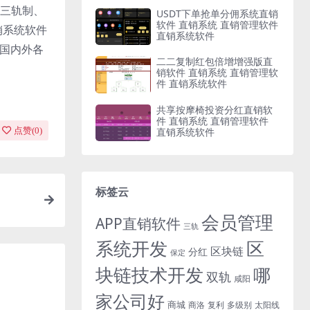
三轨制、
USDT下单抢单分佣系统直销
软件 直销系统 直销管理软件
销系统软件
直销系统软件
与国内外各
二二复制红包倍增增强版直
销软件 直销系统 直销管理软
件 直销系统软件
共享按摩椅投资分红直销软
件 直销系统 直销管理软件
直销系统软件
点赞(
0
)
标签云
会员管理
APP直销软件
三轨
系统开发
区
区块链
分红
保定
块链技术开发
哪
双轨
咸阳
家公司好
商城
商洛
复利
多级别
太阳线