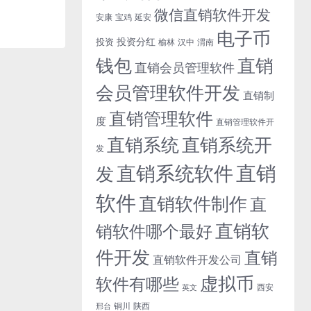
微信直销软件开发
安康
宝鸡
延安
电子币
投资分红
投资
榆林
汉中
渭南
钱包
直销
直销会员管理软件
会员管理软件开发
直销制
直销管理软件
度
直销管理软件开
直销系统开
直销系统
发
直销
直销系统软件
发
软件
直销软件制作
直
直销软
销软件哪个最好
件开发
直销
直销软件开发公司
虚拟币
软件有哪些
西安
英文
铜川
陕西
邢台