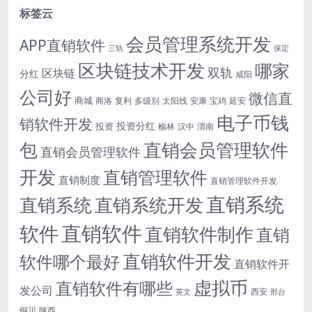
标签云
会员管理系统开发
APP直销软件
三轨
保定
区块链技术开发
哪家
双轨
区块链
分红
咸阳
公司好
微信直
商城
商洛
复利
多级别
太阳线
安康
宝鸡
延安
电子币钱
销软件开发
投资分红
投资
榆林
汉中
渭南
包
直销会员管理软件
直销会员管理软件
开发
直销管理软件
直销制度
直销管理软件开发
直销系统
直销系统开发
直销系统
直销软件
软件
直销软件制作
直销
直销软件开发
软件哪个最好
直销软件开
虚拟币
直销软件有哪些
发公司
西安
英文
邢台
铜川
陕西