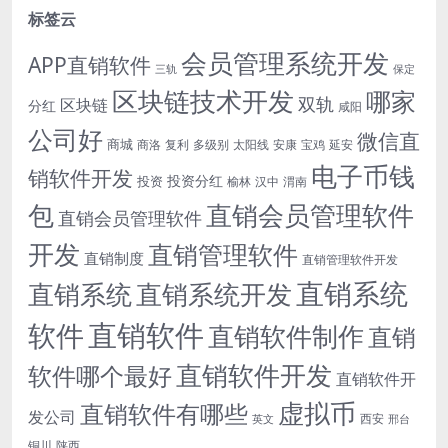
标签云
会员管理系统开发
APP直销软件
三轨
保定
区块链技术开发
哪家
双轨
区块链
分红
咸阳
公司好
微信直
商城
商洛
复利
多级别
太阳线
安康
宝鸡
延安
电子币钱
销软件开发
投资分红
投资
榆林
汉中
渭南
包
直销会员管理软件
直销会员管理软件
开发
直销管理软件
直销制度
直销管理软件开发
直销系统
直销系统开发
直销系统
直销软件
软件
直销软件制作
直销
直销软件开发
软件哪个最好
直销软件开
虚拟币
直销软件有哪些
发公司
西安
英文
邢台
铜川
陕西