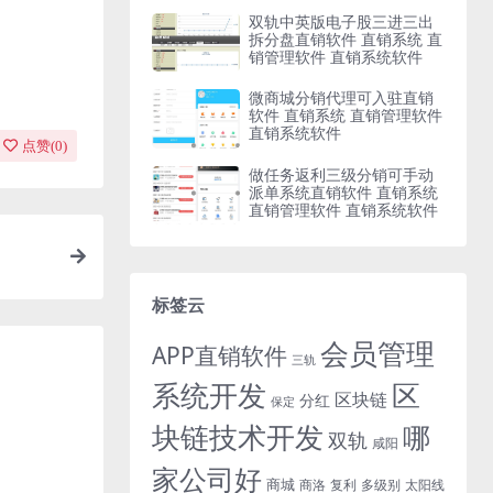
双轨中英版电子股三进三出
拆分盘直销软件 直销系统 直
销管理软件 直销系统软件
微商城分销代理可入驻直销
软件 直销系统 直销管理软件
直销系统软件
点赞(
0
)
做任务返利三级分销可手动
派单系统直销软件 直销系统
直销管理软件 直销系统软件
标签云
会员管理
APP直销软件
三轨
系统开发
区
区块链
分红
保定
块链技术开发
哪
双轨
咸阳
家公司好
商城
商洛
复利
多级别
太阳线