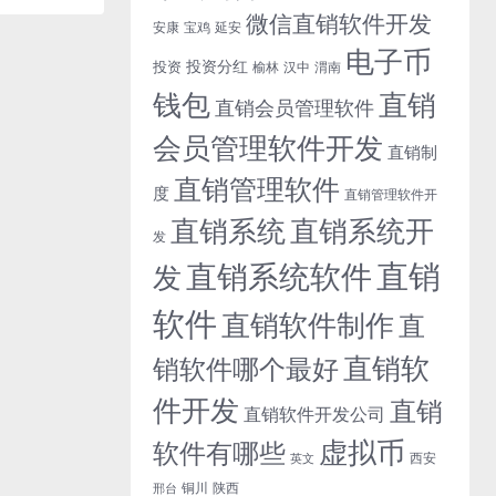
微信直销软件开发
安康
宝鸡
延安
电子币
投资分红
投资
榆林
汉中
渭南
钱包
直销
直销会员管理软件
会员管理软件开发
直销制
直销管理软件
度
直销管理软件开
直销系统开
直销系统
发
直销
直销系统软件
发
软件
直销软件制作
直
直销软
销软件哪个最好
件开发
直销
直销软件开发公司
虚拟币
软件有哪些
西安
英文
铜川
陕西
邢台