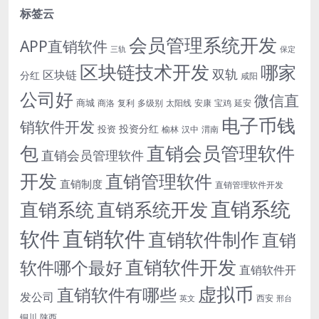
标签云
会员管理系统开发
APP直销软件
三轨
保定
区块链技术开发
哪家
双轨
区块链
分红
咸阳
公司好
微信直
商城
商洛
复利
多级别
太阳线
安康
宝鸡
延安
电子币钱
销软件开发
投资分红
投资
榆林
汉中
渭南
包
直销会员管理软件
直销会员管理软件
开发
直销管理软件
直销制度
直销管理软件开发
直销系统
直销系统开发
直销系统
直销软件
软件
直销软件制作
直销
直销软件开发
软件哪个最好
直销软件开
虚拟币
直销软件有哪些
发公司
西安
英文
邢台
铜川
陕西