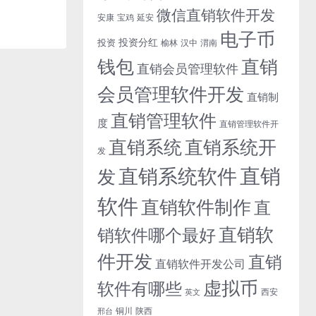
微信直销软件开发
安康
宝鸡
延安
电子币
投资分红
投资
榆林
汉中
渭南
钱包
直销
直销会员管理软件
会员管理软件开发
直销制
直销管理软件
度
直销管理软件开
直销系统开
直销系统
发
直销
直销系统软件
发
软件
直销软件制作
直
直销软
销软件哪个最好
件开发
直销
直销软件开发公司
虚拟币
软件有哪些
西安
英文
铜川
陕西
邢台