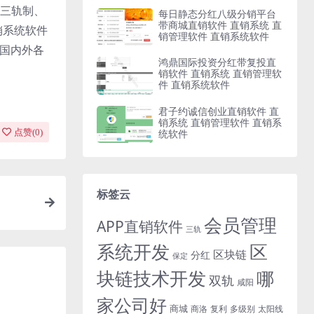
三轨制、
每日静态分红八级分销平台
带商城直销软件 直销系统 直
销系统软件
销管理软件 直销系统软件
与国内外各
鸿鼎国际投资分红带复投直
销软件 直销系统 直销管理软
件 直销系统软件
君子约诚信创业直销软件 直
销系统 直销管理软件 直销系
统软件
点赞(
0
)
标签云
会员管理
APP直销软件
三轨
系统开发
区
区块链
分红
保定
块链技术开发
哪
双轨
咸阳
家公司好
商城
商洛
复利
多级别
太阳线