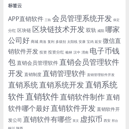
标签云
会员管理系统开发
APP直销软件
三轨
保定
区块链技术开发
哪家
双轨
区块链
分红
咸阳
公司好
微信直
商城
商洛
复利
多级别
太阳线
安康
宝鸡
延安
电子币钱
销软件开发
投资分红
投资
榆林
汉中
渭南
包
直销会员管理软件
直销会员管理软件
开发
直销管理软件
直销制度
直销管理软件开发
直销系统
直销系统开发
直销系统
直销软件
软件
直销软件制作
直销
直销软件开发
软件哪个最好
直销软件开
虚拟币
直销软件有哪些
发公司
西安
英文
邢台
铜川
陕西