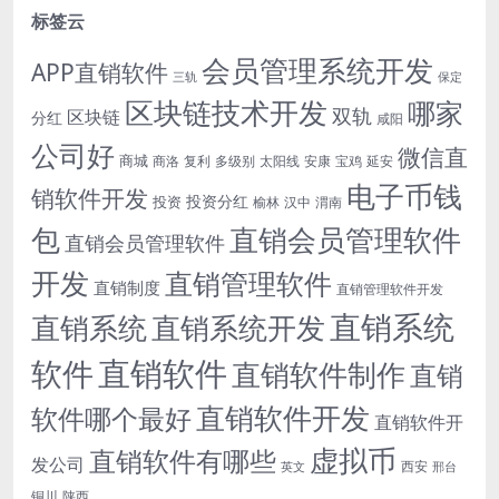
标签云
会员管理系统开发
APP直销软件
三轨
保定
区块链技术开发
哪家
双轨
区块链
分红
咸阳
公司好
微信直
商城
商洛
复利
多级别
太阳线
安康
宝鸡
延安
电子币钱
销软件开发
投资分红
投资
榆林
汉中
渭南
包
直销会员管理软件
直销会员管理软件
开发
直销管理软件
直销制度
直销管理软件开发
直销系统
直销系统开发
直销系统
直销软件
软件
直销软件制作
直销
直销软件开发
软件哪个最好
直销软件开
虚拟币
直销软件有哪些
发公司
西安
英文
邢台
铜川
陕西