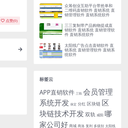
众筹创业互助平台带抢单和
二维码直销软件 直销系统 直
销管理软件 直销系统软件
点赞(
0
)
三三复制带产品购物提成直
销软件 直销系统 直销管理软
件 直销系统软件
太阳线广告点击直销软件 直
销系统 直销管理软件 直销系
统软件
标签云
会员管理
APP直销软件
三轨
系统开发
区
区块链
分红
保定
块链技术开发
哪
双轨
咸阳
家公司好
商城
商洛
复利
多级别
太阳线