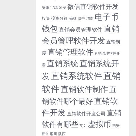
微信直销软件开发
安康
宝鸡
延安
电子币
投资分红
投资
榆林
汉中
渭南
钱包
直销
直销会员管理软件
会员管理软件开发
直销制
直销管理软件
度
直销管理软件开
直销系统开
直销系统
发
直销
直销系统软件
发
软件
直销软件制作
直
直销软
销软件哪个最好
件开发
直销
直销软件开发公司
虚拟币
软件有哪些
西安
英文
铜川
陕西
邢台