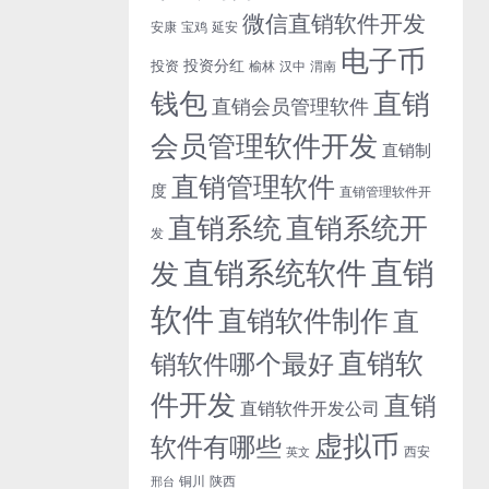
微信直销软件开发
安康
宝鸡
延安
电子币
投资分红
投资
榆林
汉中
渭南
钱包
直销
直销会员管理软件
会员管理软件开发
直销制
直销管理软件
度
直销管理软件开
直销系统开
直销系统
发
直销
直销系统软件
发
软件
直销软件制作
直
直销软
销软件哪个最好
件开发
直销
直销软件开发公司
虚拟币
软件有哪些
西安
英文
铜川
陕西
邢台