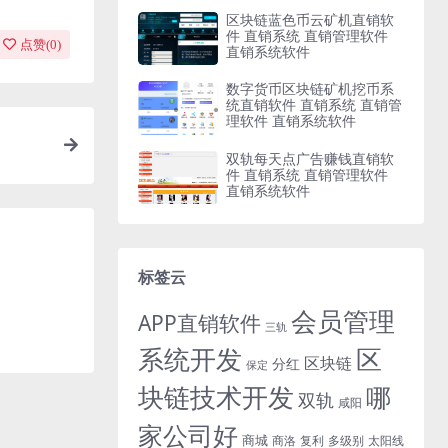
区块链蓝色币云矿机直销软
件 直销系统 直销管理软件
点赞(
0
)
直销系统软件
数字货币区块链矿机挖币系
统直销软件 直销系统 直销管
理软件 直销系统软件
双轨每天点广告赚钱直销软
件 直销系统 直销管理软件
直销系统软件
标签云
会员管理
APP直销软件
三轨
系统开发
区
区块链
分红
保定
块链技术开发
哪
双轨
咸阳
家公司好
商城
商洛
复利
多级别
太阳线