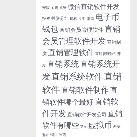
微信直销软件开发
安康
宝鸡
延安
电子币
投资分红
投资
榆林
汉中
渭南
钱包
直销
直销会员管理软件
会员管理软件开发
直销制
直销管理软件
度
直销管理软件开
直销系统开
直销系统
发
直销
直销系统软件
发
软件
直销软件制作
直
直销软
销软件哪个最好
件开发
直销
直销软件开发公司
虚拟币
软件有哪些
西安
英文
铜川
陕西
邢台