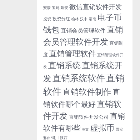
微信直销软件开发
安康
宝鸡
延安
电子币
投资分红
投资
榆林
汉中
渭南
钱包
直销
直销会员管理软件
会员管理软件开发
直销制
直销管理软件
度
直销管理软件开
直销系统开
直销系统
发
直销
直销系统软件
发
软件
直销软件制作
直
直销软
销软件哪个最好
件开发
直销
直销软件开发公司
虚拟币
软件有哪些
西安
英文
铜川
陕西
邢台