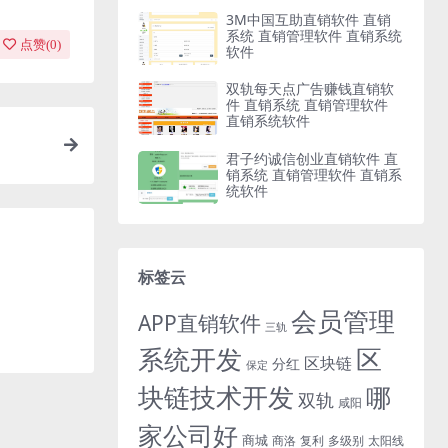
3M中国互助直销软件 直销
系统 直销管理软件 直销系统
点赞(
0
)
软件
双轨每天点广告赚钱直销软
件 直销系统 直销管理软件
直销系统软件
君子约诚信创业直销软件 直
销系统 直销管理软件 直销系
统软件
标签云
会员管理
APP直销软件
三轨
系统开发
区
区块链
分红
保定
块链技术开发
哪
双轨
咸阳
家公司好
商城
商洛
复利
多级别
太阳线