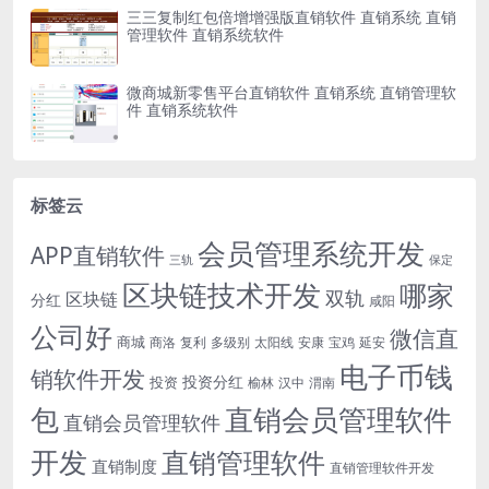
三三复制红包倍增增强版直销软件 直销系统 直销
管理软件 直销系统软件
微商城新零售平台直销软件 直销系统 直销管理软
件 直销系统软件
标签云
会员管理系统开发
APP直销软件
三轨
保定
区块链技术开发
哪家
双轨
区块链
分红
咸阳
公司好
微信直
商城
商洛
复利
多级别
太阳线
安康
宝鸡
延安
电子币钱
销软件开发
投资分红
投资
榆林
汉中
渭南
包
直销会员管理软件
直销会员管理软件
开发
直销管理软件
直销制度
直销管理软件开发