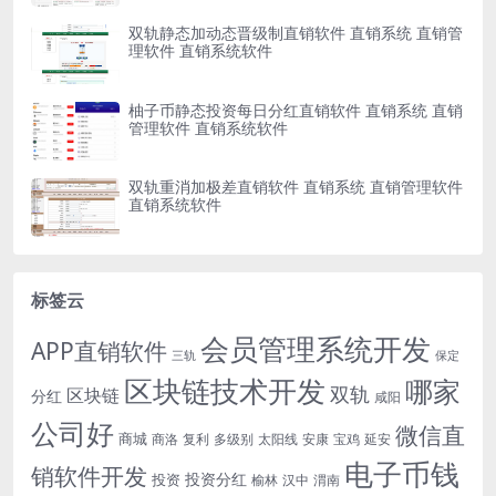
双轨静态加动态晋级制直销软件 直销系统 直销管
理软件 直销系统软件
柚子币静态投资每日分红直销软件 直销系统 直销
管理软件 直销系统软件
双轨重消加极差直销软件 直销系统 直销管理软件
直销系统软件
标签云
会员管理系统开发
APP直销软件
三轨
保定
区块链技术开发
哪家
双轨
区块链
分红
咸阳
公司好
微信直
商城
商洛
复利
多级别
太阳线
安康
宝鸡
延安
电子币钱
销软件开发
投资分红
投资
榆林
汉中
渭南