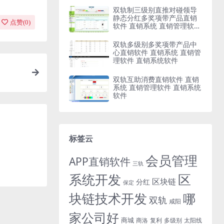
双轨制三级别直推对碰领导
静态分红多奖项带产品直销
点赞(
0
)
软件 直销系统 直销管理软件
直销系统软件
双轨多级别多奖项带产品中
心直销软件 直销系统 直销管
理软件 直销系统软件
双轨互助消费直销软件 直销
系统 直销管理软件 直销系统
软件
标签云
会员管理
APP直销软件
三轨
系统开发
区
区块链
分红
保定
块链技术开发
哪
双轨
咸阳
家公司好
商城
商洛
复利
多级别
太阳线