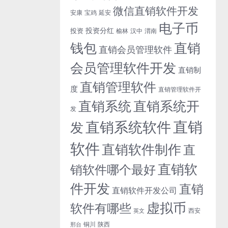
微信直销软件开发
安康
宝鸡
延安
电子币
投资分红
投资
榆林
汉中
渭南
钱包
直销
直销会员管理软件
会员管理软件开发
直销制
直销管理软件
度
直销管理软件开
直销系统开
直销系统
发
直销
直销系统软件
发
软件
直销软件制作
直
直销软
销软件哪个最好
件开发
直销
直销软件开发公司
虚拟币
软件有哪些
西安
英文
铜川
陕西
邢台