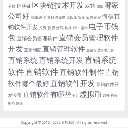
区块链技术开发
哪家
双轨
区块链
分红
咸阳
公司好
微信直
商城
商洛
复利
多级别
太阳线
安康
宝鸡
延安
电子币钱
销软件开发
投资分红
投资
榆林
汉中
渭南
包
直销会员管理软件
直销会员管理软件
开发
直销管理软件
直销制度
直销管理软件开发
直销系统
直销系统开发
直销系统
直销软件
软件
直销软件制作
直销
直销软件开发
软件哪个最好
直销软件开
虚拟币
直销软件有哪些
发公司
西安
英文
邢台
铜川
陕西
Copyright © 2010 - 2026
直销360
- All rights reserved