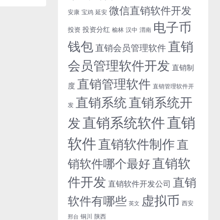
微信直销软件开发
安康
宝鸡
延安
电子币
投资分红
投资
榆林
汉中
渭南
钱包
直销
直销会员管理软件
会员管理软件开发
直销制
直销管理软件
度
直销管理软件开
直销系统开
直销系统
发
直销
直销系统软件
发
软件
直销软件制作
直
直销软
销软件哪个最好
件开发
直销
直销软件开发公司
虚拟币
软件有哪些
西安
英文
铜川
陕西
邢台