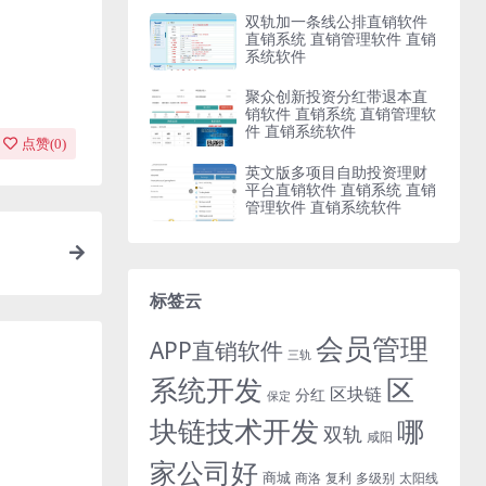
双轨加一条线公排直销软件
直销系统 直销管理软件 直销
系统软件
聚众创新投资分红带退本直
销软件 直销系统 直销管理软
件 直销系统软件
点赞(
0
)
英文版多项目自助投资理财
平台直销软件 直销系统 直销
管理软件 直销系统软件
标签云
会员管理
APP直销软件
三轨
系统开发
区
区块链
分红
保定
块链技术开发
哪
双轨
咸阳
家公司好
商城
商洛
复利
多级别
太阳线