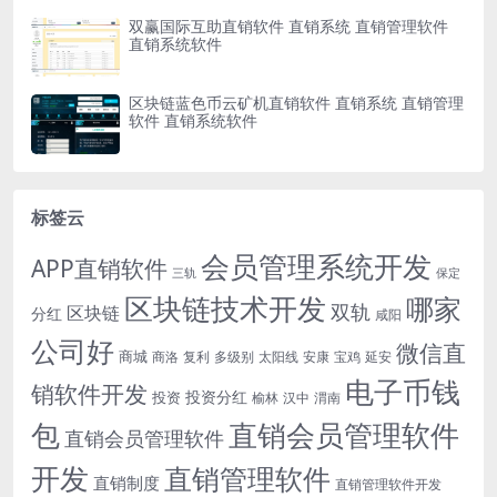
双赢国际互助直销软件 直销系统 直销管理软件
直销系统软件
区块链蓝色币云矿机直销软件 直销系统 直销管理
软件 直销系统软件
标签云
会员管理系统开发
APP直销软件
三轨
保定
区块链技术开发
哪家
双轨
区块链
分红
咸阳
公司好
微信直
商城
商洛
复利
多级别
太阳线
安康
宝鸡
延安
电子币钱
销软件开发
投资分红
投资
榆林
汉中
渭南
包
直销会员管理软件
直销会员管理软件
开发
直销管理软件
直销制度
直销管理软件开发