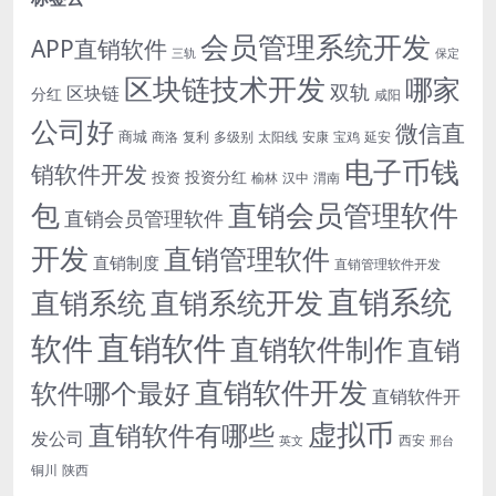
会员管理系统开发
APP直销软件
三轨
保定
区块链技术开发
哪家
双轨
区块链
分红
咸阳
公司好
微信直
商城
商洛
复利
多级别
太阳线
安康
宝鸡
延安
电子币钱
销软件开发
投资分红
投资
榆林
汉中
渭南
包
直销会员管理软件
直销会员管理软件
开发
直销管理软件
直销制度
直销管理软件开发
直销系统
直销系统开发
直销系统
直销软件
软件
直销软件制作
直销
直销软件开发
软件哪个最好
直销软件开
虚拟币
直销软件有哪些
发公司
西安
英文
邢台
铜川
陕西