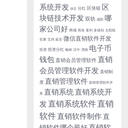
系统开发
区
区块链
分红
保定
块链技术开发
哪
双轨
咸阳
家公司好
商城
商洛
复利
多级别
太阳线
微信直销软件开发
安康
宝鸡
延安
电子币
投资分红
投资
榆林
汉中
渭南
钱包
直销
直销会员管理软件
会员管理软件开发
直销制
直销管理软件
度
直销管理软件开
直销系统开
直销系统
发
直销
直销系统软件
发
软件
直销软件制作
直
直销软
销软件哪个最好