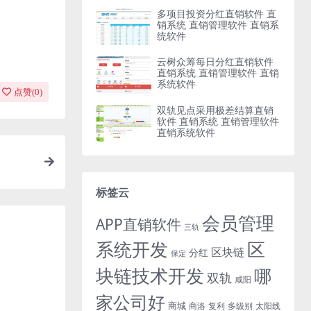
多项目投资分红直销软件 直
销系统 直销管理软件 直销系
统软件
云树众筹每日分红直销软件
直销系统 直销管理软件 直销
系统软件
点赞(
0
)
双轨见点采用极差结算直销
软件 直销系统 直销管理软件
直销系统软件
标签云
会员管理
APP直销软件
三轨
系统开发
区
区块链
分红
保定
块链技术开发
哪
双轨
咸阳
家公司好
商城
商洛
复利
多级别
太阳线