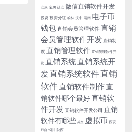
微信直销软件开发
安康
宝鸡
延安
电子币
投资分红
投资
榆林
汉中
渭南
钱包
直销
直销会员管理软件
会员管理软件开发
直销制
直销管理软件
度
直销管理软件开
直销系统开
直销系统
发
直销
直销系统软件
发
软件
直销软件制作
直
直销软
销软件哪个最好
件开发
直销
直销软件开发公司
虚拟币
软件有哪些
西安
英文
铜川
陕西
邢台