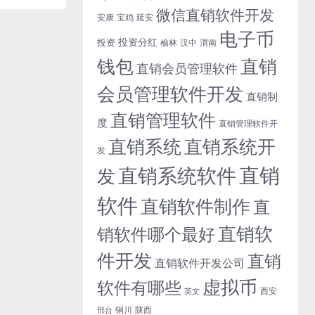
微信直销软件开发
安康
宝鸡
延安
电子币
投资分红
投资
榆林
汉中
渭南
钱包
直销
直销会员管理软件
会员管理软件开发
直销制
直销管理软件
度
直销管理软件开
直销系统开
直销系统
发
直销
直销系统软件
发
软件
直销软件制作
直
直销软
销软件哪个最好
件开发
直销
直销软件开发公司
虚拟币
软件有哪些
西安
英文
铜川
陕西
邢台