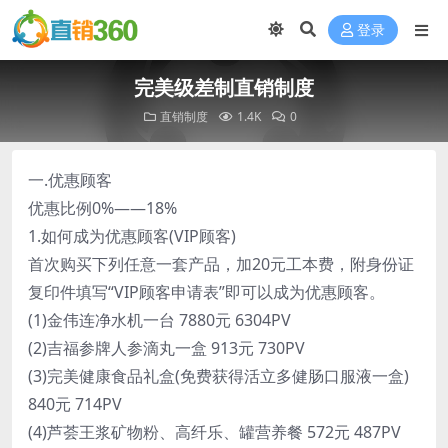
登录
完美级差制直销制度
直销制度
1.4K
0
一.优惠顾客
优惠比例0%——18%
1.如何成为优惠顾客(VIP顾客)
首次购买下列任意一套产品，加20元工本费，附身份证
复印件填写“VIP顾客申请表”即可以成为优惠顾客。
(1)金伟连净水机一台 7880元 6304PV
(2)吉福参牌人参滴丸一盒 913元 730PV
(3)完美健康食品礼盒(免费获得活立多健肠口服液一盒)
840元 714PV
(4)芦荟王浆矿物粉、高纤乐、罐营养餐 572元 487PV