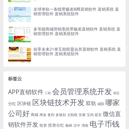
全球单轨一条线带极差B网直销软件 直销系统 直
销管理软件 直销系统软件
多等级商城营销系统带极差直销软件 直销系统 直
销管理软件 直销系统软件
创享未来21单互助联盟会所直销软件 直销系统 直
销管理软件 直销系统软件
标签云
会员管理系统开发
APP直销软件
三轨
保定
区块链技术开发
哪家
双轨
区块链
分红
咸阳
公司好
微信直
商城
商洛
复利
多级别
太阳线
安康
宝鸡
延安
电子币钱
销软件开发
投资分红
投资
榆林
汉中
渭南